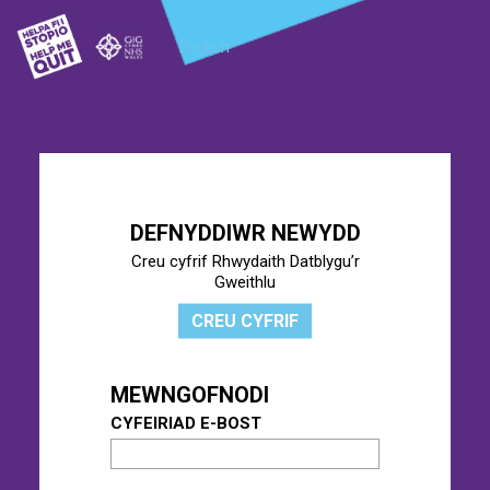
English
DEFNYDDIWR NEWYDD
Creu cyfrif Rhwydaith Datblygu’r
Gweithlu
CREU CYFRIF
MEWNGOFNODI
CYFEIRIAD E-BOST