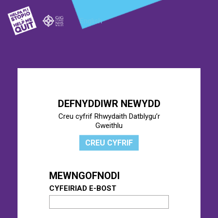
English
DEFNYDDIWR NEWYDD
Creu cyfrif Rhwydaith Datblygu’r
Gweithlu
CREU CYFRIF
MEWNGOFNODI
CYFEIRIAD E-BOST