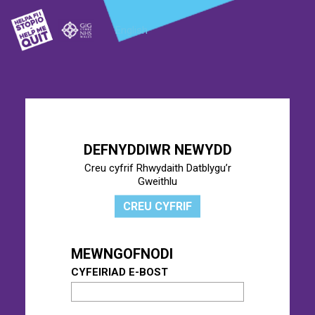
English
DEFNYDDIWR NEWYDD
Creu cyfrif Rhwydaith Datblygu’r
Gweithlu
CREU CYFRIF
MEWNGOFNODI
CYFEIRIAD E-BOST